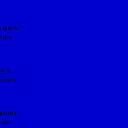
que já 
 dos 
s já 
arece 
atina. 
alo 