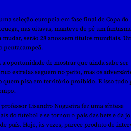
uma seleção europeia em fase final de Copa do 
oruega, nas oitavas, manteve de pé um fantasma 
a mudar, serão 28 anos sem títulos mundiais. Um
ção pentacampeã.
z a oportunidade de mostrar que ainda sabe ser 
nco estrelas seguem no peito, mas os adversário
uem pisa em território proibido. E isso tudo p
empo.  
 professor Lisandro Nogueira fez uma síntese 
ís do futebol e se tornou o país das bets e da jog
 de país. Hoje, às vezes, parece produto de interv