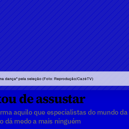
ltima dança" pela seleção (Foto: Reprodução/CazéTV)
xou de assustar
rma aquilo que especialistas do mundo da 
 não dá medo a mais ninguém