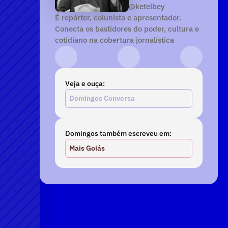
@ketelbey
É repórter, colunista e apresentador. 
Conecta os bastidores do poder, cultura e 
cotidiano na cobertura jornalística
Instagram
YouTube
TikTok
Veja e ouça:
Domingos Conversa
Domingos também escreveu em:
Mais Goiás