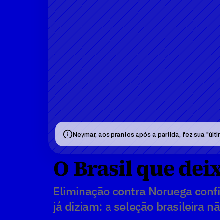
Neymar, aos prantos após a partida, fez sua "ú
O Brasil que dei
Eliminação contra Noruega confi
já diziam: a seleção brasileira