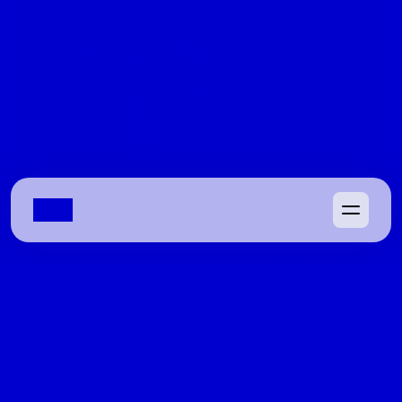
Preterido na disputa pela vice de 
Daniel Vilela, Zé Mário retoma a 
presidência da Faeg
Depois de sondagens de Marconi Perillo e do PRTB, ele 
escolhe seguir à frente do sistema que já comandou 
antes
08/04/2022