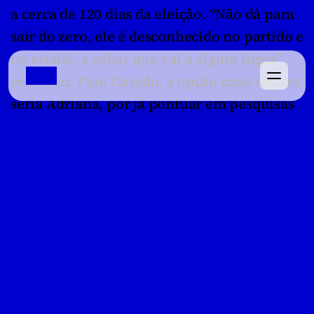
a cerca de 120 dias da eleição. “Não dá para 
sair do zero, ele é desconhecido no partido e 
no estado, e achar que vai a algum lugar”, 
escreveu. Para Curado, a opção mais segura 
seria Adriana, por já pontuar em pesquisas 
e ter recall junto ao eleitorado petista.
Domingos Ketelbey
É repórter, colunista e apresentador. Conecta os 
bastidores do poder, cultura e cotidiano na cobertura 
jornalística