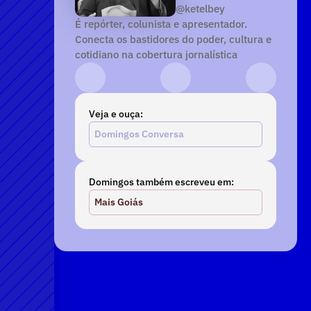
@ketelbey
É repórter, colunista e apresentador. 
Conecta os bastidores do poder, cultura e 
cotidiano na cobertura jornalística
Instagram
YouTube
TikTok
Veja e ouça:
Domingos Conversa
Domingos também escreveu em:
Mais Goiás