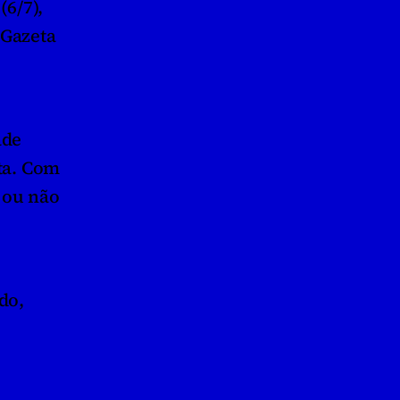
6/7), 
Gazeta 
de 
ta. Com 
 ou não 
o, 