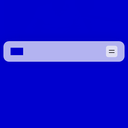
Waldir Soares vê Gayer eleito ao 
Senado, risco para Gracinha e revela 
‘traição’ de Marconi Perillo
Ex-deputado avalia que disputa pela segunda vaga está 
aberta, cobra reação da base governista e relembra 
rompimento com tucano em 2016
08/04/2022