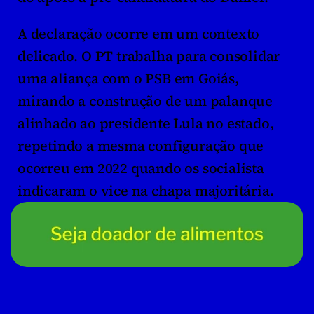
A declaração ocorre em um contexto 
delicado. O PT trabalha para consolidar 
uma aliança com o PSB em Goiás, 
mirando a construção de um palanque 
alinhado ao presidente Lula no estado, 
repetindo a mesma configuração que 
ocorreu em 2022 quando os socialista 
indicaram o vice na chapa majoritária. 