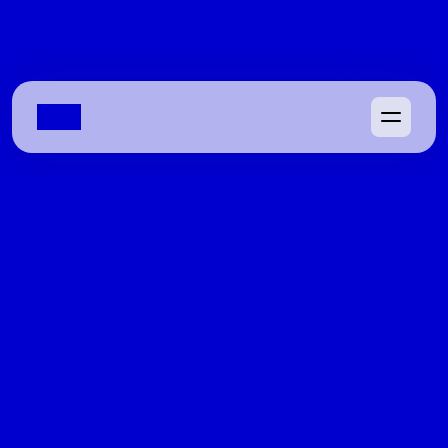
08/04/2022
Acordo entre Luiz do Carmo e Zé 
Mário pressiona escolha de Adriano 
na vice de Daniel
Aliados dos dois pré-candidatos aceitam uma 
composição entre si, mas temem reação das bases caso 
prevaleça o nome defendido por Ronaldo Caiado