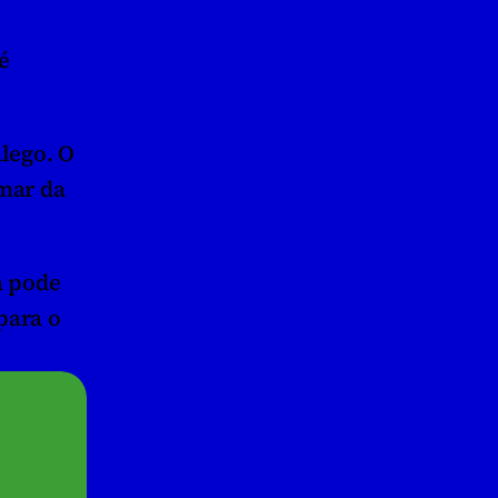
 
lego. O 
mar da 
 pode 
ara o 