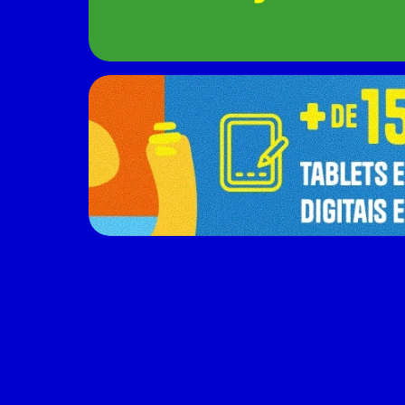
Domingos Ketelbey
É repórter, colunista e apresentador. Conect