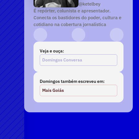
@ketelbey
É repórter, colunista e apresentador. 
Conecta os bastidores do poder, cultura e 
cotidiano na cobertura jornalística
Instagram
YouTube
TikTok
Veja e ouça:
Domingos Conversa
Domingos também escreveu em:
Mais Goiás