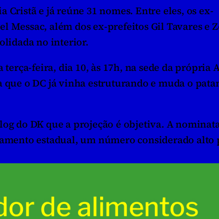
 Cristã e já reúne 31 nomes. Entre eles, os ex-
l Messac, além dos ex-prefeitos Gil Tavares e Zé
olidada no interior.
 terça-feira, dia 10, às 17h, na sede da própria A
a que o DC já vinha estruturando e muda o pata
log do DK que a projeção é objetiva. A nominata
lamento estadual, um número considerado alto p