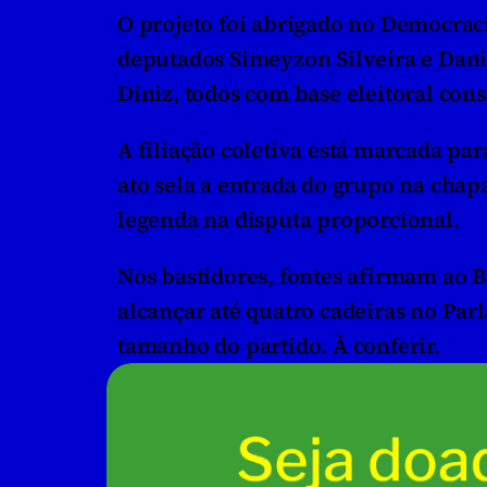
O projeto foi abrigado no Democracia
deputados Simeyzon Silveira e Danie
Diniz, todos com base eleitoral cons
A filiação coletiva está marcada para
ato sela a entrada do grupo na chap
legenda na disputa proporcional. 
Nos bastidores, fontes afirmam ao B
alcançar até quatro cadeiras no Par
tamanho do partido. À conferir.