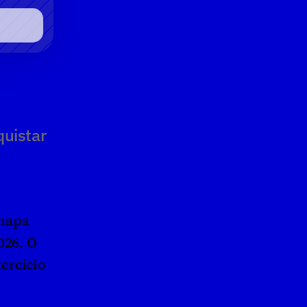
uistar 
hapa 
26. O 
rcício 