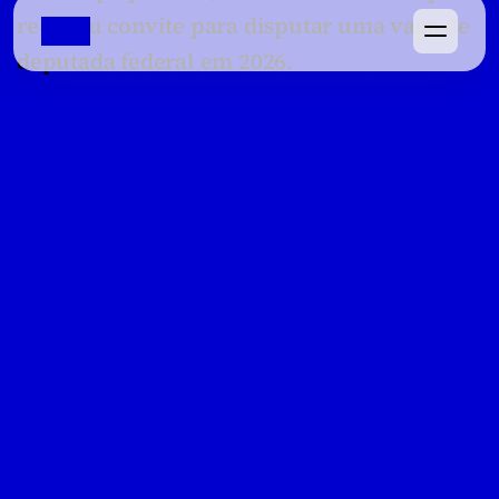
recebeu convite para disputar uma vaga de 
deputada federal em 2026.
“Recebi um convite do governador e do 
vice-governador para disputar a eleição 
para deputada federal”, afirmou. 
Questionada sobre partido, disse que ainda 
não há definição. “Não tem partido 
definido. Provavelmente eu serei um nome 
trabalhado na formação de uma chapa.”
Ela também falou abertamente sobre suas 
limitações eleitorais. “Eu sei das minhas 
limitações. A primeira é financeira. A 
segunda é não pertencer a uma família 