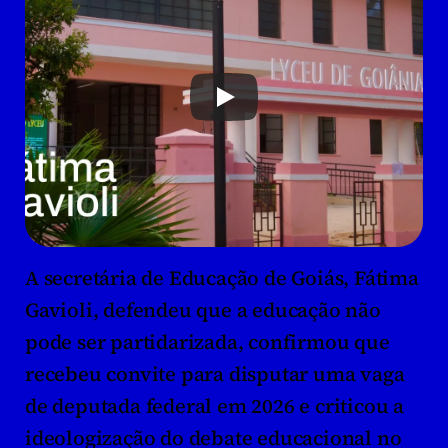
A secretária de Educação de Goiás, 
Fátima 
Gavioli
, defendeu que a educação não 
pode ser partidarizada, confirmou que 
recebeu convite para disputar uma vaga 
de deputada federal em 2026 e criticou a 
ideologização do debate educacional no 