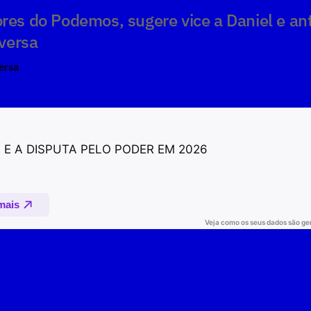
res do Podemos, sugere vice a Daniel e ant
versa
ersa