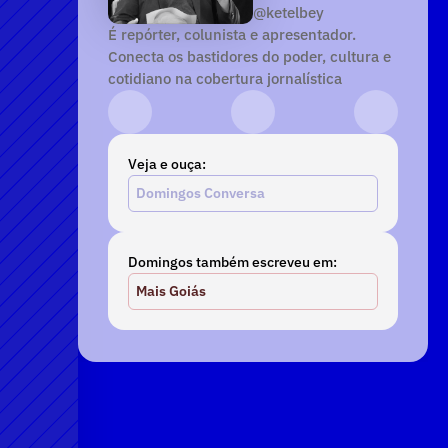
@ketelbey
É repórter, colunista e apresentador. 
Conecta os bastidores do poder, cultura e 
cotidiano na cobertura jornalística
Instagram
YouTube
TikTok
Veja e ouça:
Domingos Conversa
Domingos também escreveu em:
Mais Goiás