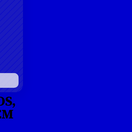
S, 
M 