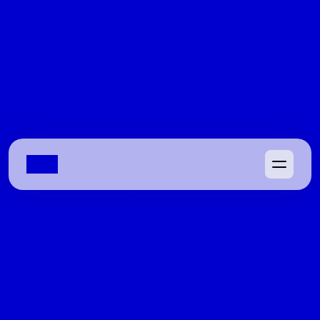
Daniel Vilela, Zé Mário retoma a 
presidência da Faeg
Depois de sondagens de Marconi Perillo e do PRTB, ele 
escolhe seguir à frente do sistema que já comandou 
antes
08/04/2022
Oséias Varão discute chapa do PL e 
corrida ao Senado no Domingos 