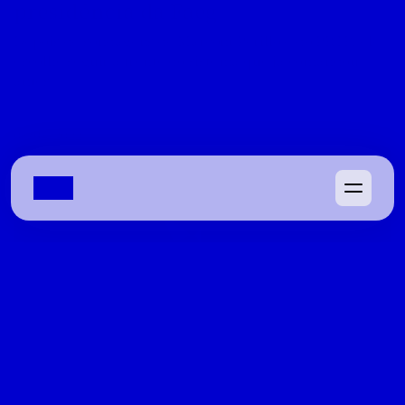
presidência da Faeg
Depois de sondagens de Marconi Perillo e do PRTB, ele 
escolhe seguir à frente do sistema que já comandou 
antes
08/04/2022
Oséias Varão discute chapa do PL e 
corrida ao Senado no Domingos 
Conversa