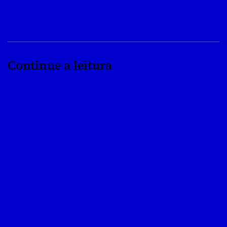
Continue a leitura
08/04/2022
Preterido na disputa pela vice de 
Daniel Vilela, Zé Mário retoma a 