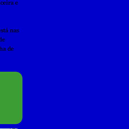
eira e 
tá nas 
e 
a de 