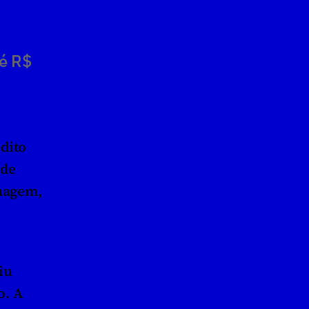
é R$ 
ito 
de 
agem, 
u 
. A 