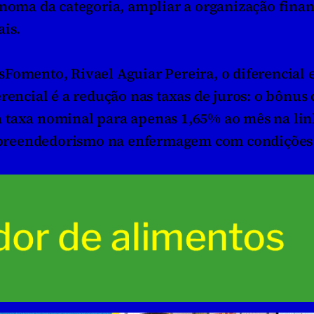
ônoma da categoria, ampliar a organização financ
ais.
Fomento, Rivael Aguiar Pereira, o diferencial es
rencial é a redução nas taxas de juros: o bônus d
 taxa nominal para apenas 1,65% ao mês na linh
preendedorismo na enfermagem com condições 