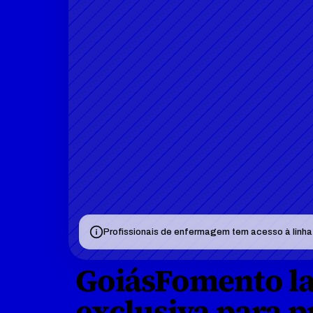
Profissionais de enfermagem tem acesso à linha d
GoiásFomento lan
exclusiva para pr