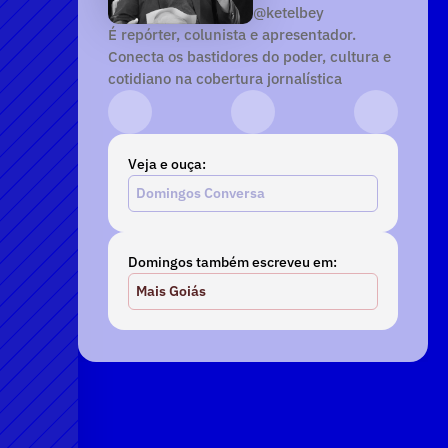
@ketelbey
É repórter, colunista e apresentador. 
Conecta os bastidores do poder, cultura e 
cotidiano na cobertura jornalística
Instagram
YouTube
TikTok
Veja e ouça:
Domingos Conversa
Domingos também escreveu em:
Mais Goiás