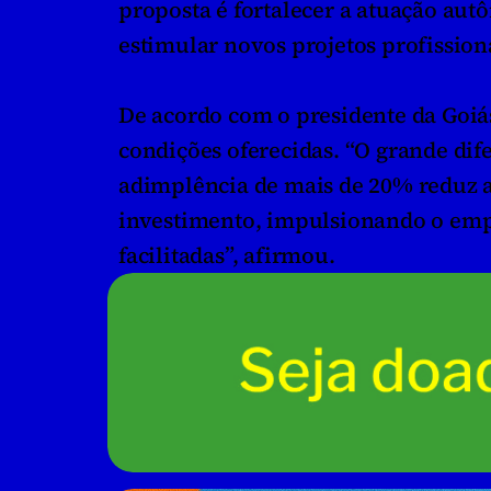
proposta é fortalecer a atuação aut
estimular novos projetos profission
De acordo com o presidente da Goiás
condições oferecidas. “O grande dife
adimplência de mais de 20% reduz a
investimento, impulsionando o em
facilitadas”, afirmou.