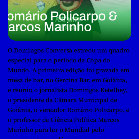
O Domingos Conversa estreou um quadro 
especial para o período da Copa do 
Mundo. A primeira edição foi gravada em 
mesa de bar, no Gercina Bar, em Goiânia, 
e reuniu o jornalista Domingos Ketelbey, 
o presidente da Câmara Municipal de 
Goiânia, o vereador Romário Policarpo, e 
o professor de Ciência Política Marcos 
Marinho para ler o Mundial pelo 