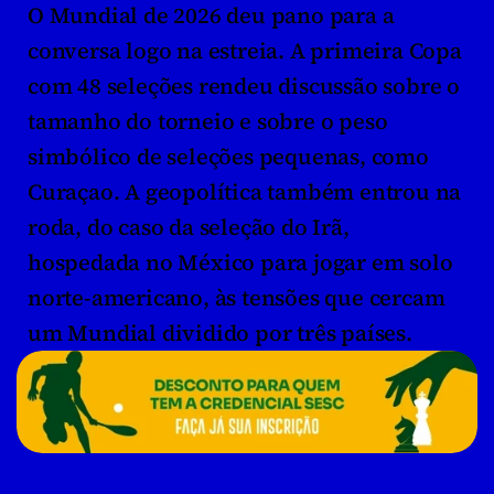
O Mundial de 2026 deu pano para a 
conversa logo na estreia. A primeira Copa 
com 48 seleções rendeu discussão sobre o 
tamanho do torneio e sobre o peso 
simbólico de seleções pequenas, como 
Curaçao. A geopolítica também entrou na 
roda, do caso da seleção do Irã, 
hospedada no México para jogar em solo 
norte-americano, às tensões que cercam 
um Mundial dividido por três países.