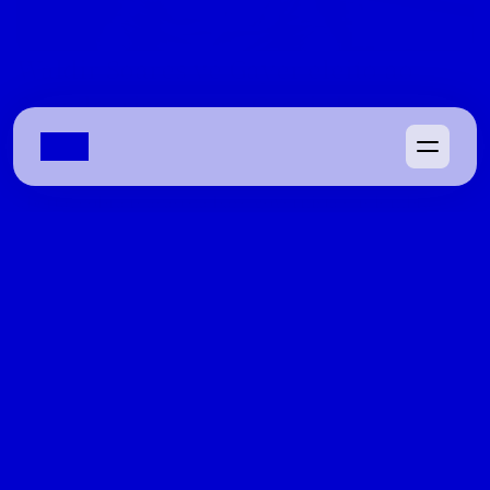
Waldir Soares vê Gayer eleito ao 
Senado, risco para Gracinha e revela 
‘traição’ de Marconi Perillo
Ex-deputado avalia que disputa pela segunda vaga está 
aberta, cobra reação da base governista e relembra 
rompimento com tucano em 2016
08/04/2022