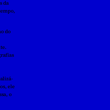
 da 
tempo, 
o do 
e. 
rafias 
alizá-
s, ele 
sa, o 