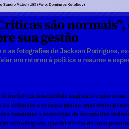
ito Sandro Mabel (UB) (Foto: Domingos Ketelbey)
ríticas são normais”, d
re sua gestão
 e as fotografias de Jackson Rodrigues, ex
a falar em retorno à política e resume a exper
-feira (16) na Assembleia Legislativa não como 
ões ou defender a própria gestão, mas como pers
para prestigiar a exposição de fotografias assina
Jackson Rodrigues, que foi vítima de uma pneumo