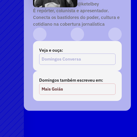
@ketelbey
É repórter, colunista e apresentador. 
Conecta os bastidores do poder, cultura e 
cotidiano na cobertura jornalística
Instagram
YouTube
TikTok
Veja e ouça:
Domingos Conversa
Domingos também escreveu em:
Mais Goiás