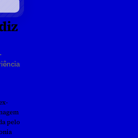
iz 
-
iência 
ex-
onagem 
da pelo 
nia  