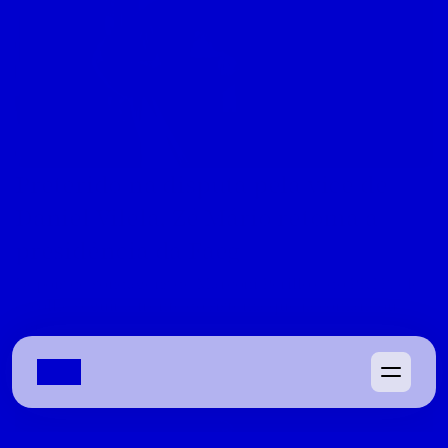
Preterido na disputa pela vice de 
Daniel Vilela, Zé Mário retoma a 
presidência da Faeg
Depois de sondagens de Marconi Perillo e do PRTB, ele 
escolhe seguir à frente do sistema que já comandou 
antes
08/04/2022