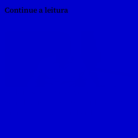
Continue a leitura
08/04/2022
Waldir Soares vê Gayer eleito ao 
Senado, risco para Gracinha e revela 
‘traição’ de Marconi Perillo
Ex-deputado avalia que disputa pela segunda vaga está 
aberta, cobra reação da base governista e relembra 
rompimento com tucano em 2016