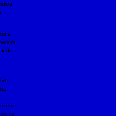
ntrou 
 
ue a 
eceita 
iada, 
ito 
ua 
ue um 
ois da 