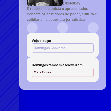
@ketelbey
É repórter, colunista e apresentador. 
Conecta os bastidores do poder, cultura e 
cotidiano na cobertura jornalística
Instagram
YouTube
TikTok
Veja e ouça:
Domingos Conversa
Domingos também escreveu em:
Mais Goiás