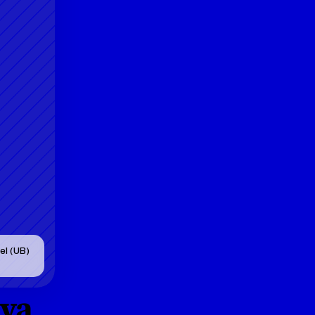
l (UB) 
va 