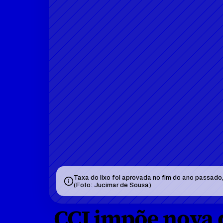
Taxa do lixo foi aprovada no fim do ano passado
(Foto: Jucimar de Sousa)
CCJ impõe nova d