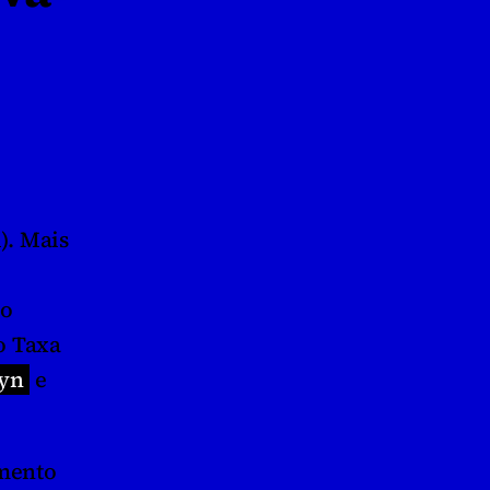
). Mais 
o 
 Taxa 
yn
 e 
mento 