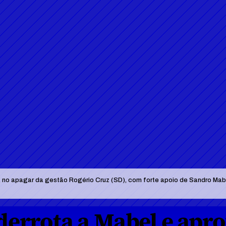
, no apagar da gestão Rogério Cruz (SD), com forte apoio de Sandro Mabe
errota a Mabel e apro