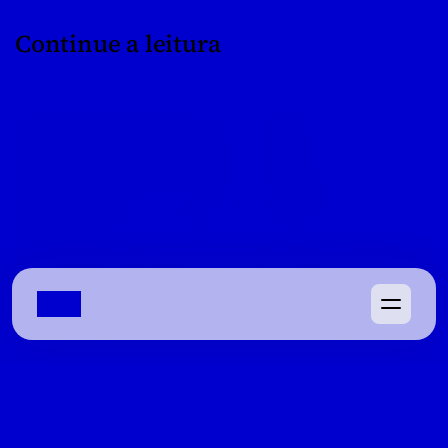
Continue a leitura
08/04/2022
Waldir Soares vê Gayer eleito ao 
Senado, risco para Gracinha e revela 
‘traição’ de Marconi Perillo
Ex-deputado avalia que disputa pela segunda vaga está 
aberta, cobra reação da base governista e relembra 