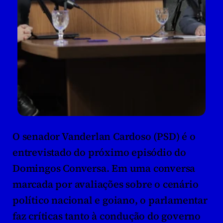
O senador Vanderlan Cardoso (PSD) é o 
entrevistado do próximo episódio do 
Domingos Conversa. Em uma conversa 
marcada por avaliações sobre o cenário 
político nacional e goiano, o parlamentar 
faz críticas tanto à condução do governo 