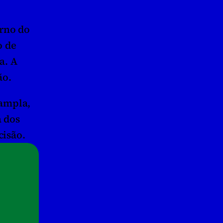
rno do 
 de 
. A 
ão.
ampla, 
 dos 
cisão.