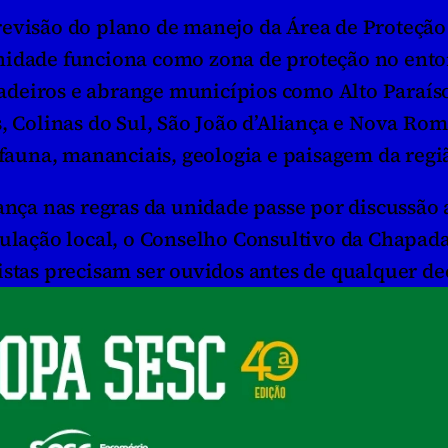
evisão do plano de manejo da Área de Proteção 
nidade funciona como zona de proteção no ento
deiros e abrange municípios como Alto Paraíso
, Colinas do Sul, São João d’Aliança e Nova Roma
 fauna, mananciais, geologia e paisagem da regi
a nas regras da unidade passe por discussão 
pulação local, o Conselho Consultivo da Chapada
istas precisam ser ouvidos antes de qualquer de