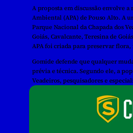
A proposta em discussão envolve a r
Ambiental (APA) de Pouso Alto. A u
Parque Nacional da Chapada dos Vea
Goiás, Cavalcante, Teresina de Goiás
APA foi criada para preservar flora,
Gomide defende que qualquer mudanç
prévia e técnica. Segundo ele, a po
Veadeiros, pesquisadores e especial