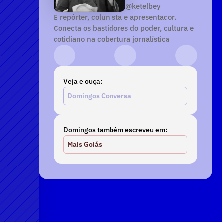
@ketelbey
É repórter, colunista e apresentador. 
Conecta os bastidores do poder, cultura e 
cotidiano na cobertura jornalística
Instagram
YouTube
TikTok
Veja e ouça:
Domingos Conversa
Domingos também escreveu em:
Mais Goiás