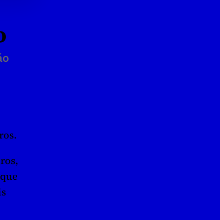
o
ão
ros.
os, 
que 
s 