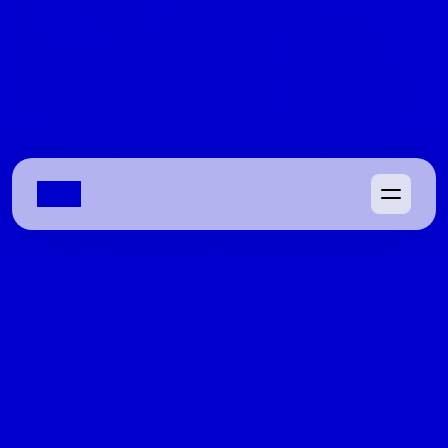
Ismael Alexandrino fala sobre 
convenção da base, reeleição ao 
Congresso e eleições 2026
Deputado federal do PSD discutirá a escolha de Luiz do 
Carmo para vice, a candidatura de Ronaldo Caiado à 
Presidência e o apoio que declara a um pré-candidato 
ao Senado de fora da base
08/04/2022