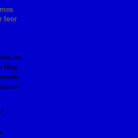
mos 
 teor 
ás, no 
 Blog 
ercado 
odutos 
, 
 