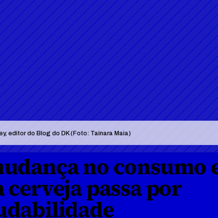
, editor do Blog do DK (Foto: Tainara Maia)
 mudança no consumo e
 cerveja passa por 
udabilidade