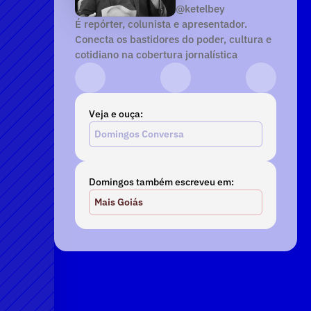
@ketelbey
É repórter, colunista e apresentador. 
Conecta os bastidores do poder, cultura e 
cotidiano na cobertura jornalística
Instagram
YouTube
TikTok
Veja e ouça:
Domingos Conversa
Domingos também escreveu em:
Mais Goiás