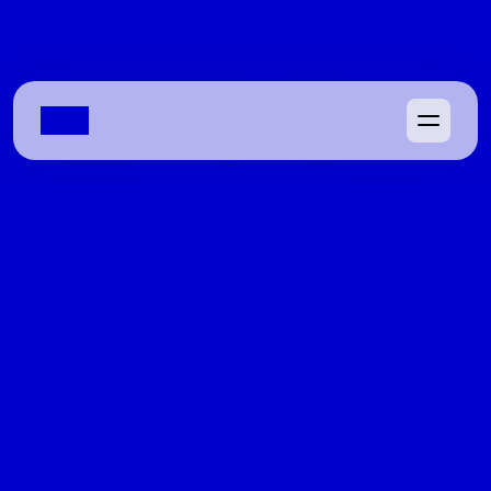
08/04/2022
Waldir Soares vê Gayer eleito ao 
Senado, risco para Gracinha e revela 
‘traição’ de Marconi Perillo
Ex-deputado avalia que disputa pela segunda vaga está 
aberta, cobra reação da base governista e relembra 
rompimento com tucano em 2016
08/04/2022