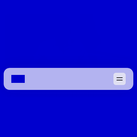
08/04/2022
Waldir Soares vê Gayer eleito ao 
Senado, risco para Gracinha e revela 
‘traição’ de Marconi Perillo
Ex-deputado avalia que disputa pela segunda vaga está 
aberta, cobra reação da base governista e relembra 
rompimento com tucano em 2016
08/04/2022